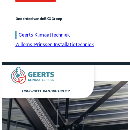
Onderdeel van de BKG Groep
Geerts Klimaattechniek
Willems-Prinssen Installatietechniek
ONDERDEEL VAN BKG GROEP