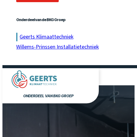
Onderdeel van de BKG Groep
Geerts Klimaattechniek
Willems-Prinssen Installatietechniek
ONDERDEEL VAN BKG GROEP